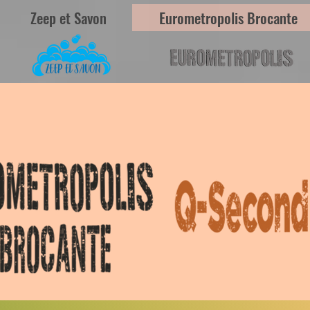
Zeep et Savon
Eurometropolis Brocante