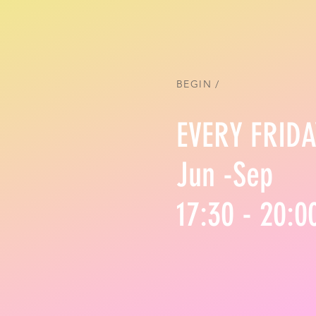
BEGIN /
EVERY FRIDA
Jun -Sep
17:30 - 20:0