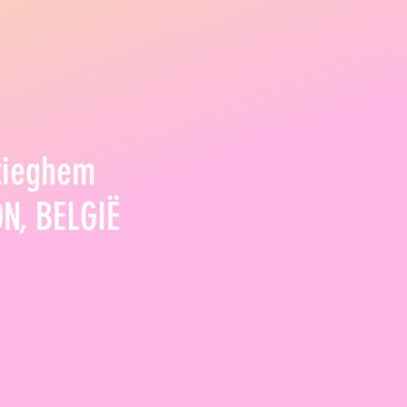
tieghem
N, BELGIË