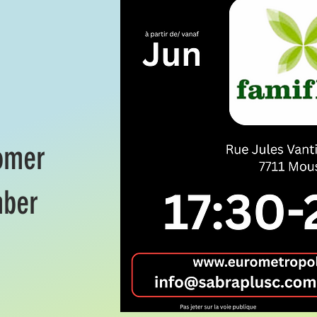
zomer
mber