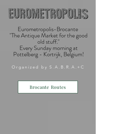
Eurometropolis-Brocante
"The Antique Market for the good
old stuff."
Every Sunday morning at
Pottelberg - Kortrijk, Belgium!
Organized by S.A.B.R.A.+C
Brocante Routes