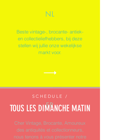
NL
Beste vintage-, brocante- antiek-
en collectieliefhebbers, bij deze
stellen wij jullie onze wekelijkse
markt voor.
SCHEDULE /
FR
TOUS LES DIMANCHE MATIN
Cher Vintage, Brocante, Amoureux
des antiquités et collectionneurs,
nous tenons à vous présenter notre