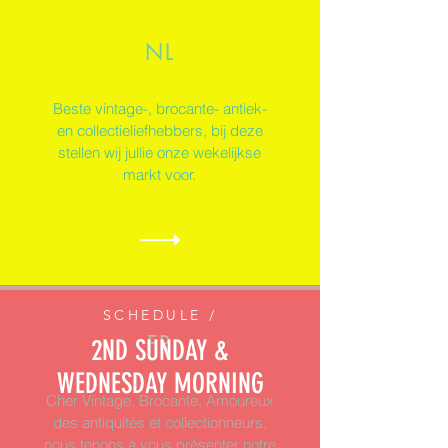
NL
Beste vintage-, brocante- antiek-
en collectieliefhebbers, bij deze
stellen wij jullie onze wekelijkse
markt voor.
SCHEDULE /
FR
2ND SUNDAY &
WEDNESDAY
MORNING
Cher Vintage, Brocante, Amoureux
des antiquités et collectionneurs,
nous tenons à vous présenter notre