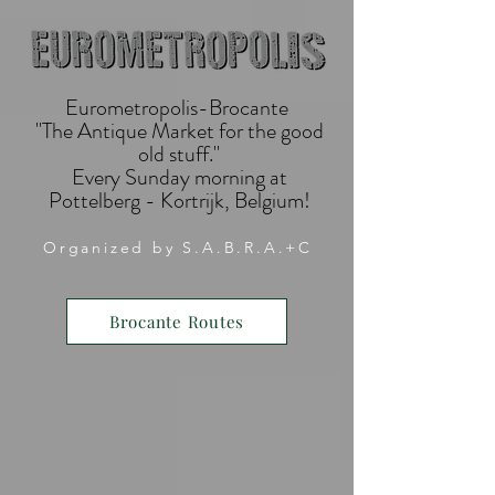
Eurometropolis-Brocante
"The Antique Market for the good
old stuff."
Every Sunday morning at
Pottelberg - Kortrijk, Belgium!
Organized by S.A.B.R.A.+C
Brocante Routes